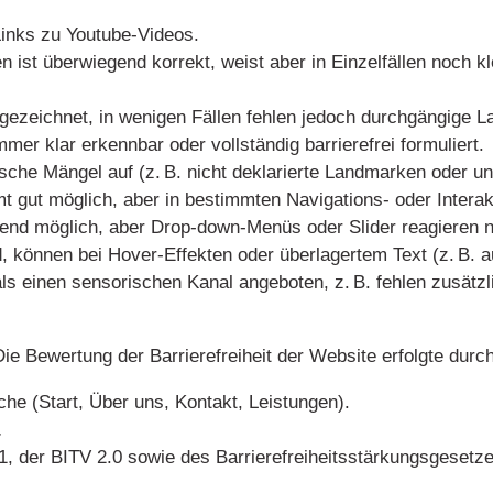
 Links zu Youtube-Videos.
en ist überwiegend korrekt, weist aber in Einzelfällen noc
usgezeichnet, in wenigen Fällen fehlen jedoch durchgängige 
er klar erkennbar oder vollständig barrierefrei formuliert.
sche Mängel auf (z. B. nicht deklarierte Landmarken oder un
t gut möglich, aber in bestimmten Navigations- oder Inter
ehend möglich, aber Drop-down-Menüs oder Slider reagieren
 können bei Hover-Effekten oder überlagertem Text (z. B. auf
ls einen sensorischen Kanal angeboten, z. B. fehlen zusätzl
Die Bewertung der Barrierefreiheit der Website erfolgte durch
che (Start, Über uns, Kontakt, Leistungen).
.
, der BITV 2.0 sowie des Barrierefreiheitsstärkungsgesetz