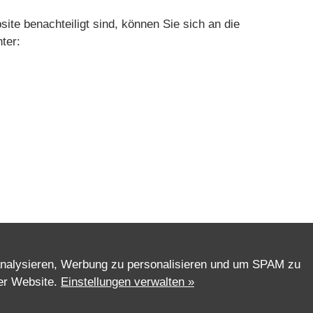
ite benachteiligt sind, können Sie sich an die
ter:
Barrierefreiheit
analysieren, Werbung zu personalisieren und um SPAM zu
Cookie Einstellungen
der Website.
Einstellungen verwalten »
Marketing by
WinLocal